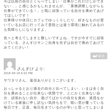
今は以前の自分とくらべてしまい「仕事がこれだけしかでき
ない…」と感じるかもしれませんが、「業務調整しながらも
仕事ができている！」と既に頑張っている自分を褒めてあげ
てほしいです！
仕事帰りや休日にカフェでゆっくりしたり、好きなものが置
いているお店に行ってみて普段とは違う環境に触れてみるの
も気晴らしになりますよ。
色々と考えてしますと難しいですよね…ですが今すでに頑張
っている、さんすけサンご自身を先ずは自分で褒めてあげて
みてください！
返信
さんすけ
より:
2018-09-18 6:02 PM
サワタリさん、返信ありがとうございます。
おっしゃるとおり過去の自分と比べてしまい、いまは全く自
分を褒めることが出来ない状態です。とにかく出来ない自
分、頑張れない自分、逃げてばかりの自分を責め、迷惑をか
けている家族に申し訳ない気持ちをで、暗い雲が覆っている
毎日です。正直、毎日生きているのが辛いと思ってしまいま