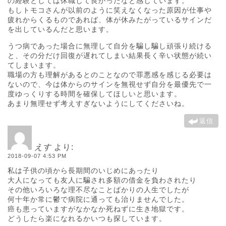
の経験としては休職して良かったなと感じています。
もしトモコさんが以前のように笑えなくなった原因が仕事や
疲れからくるものであれば、体が休みたがっているサインだ
を出しているんだと思います。
うつ病であった場合に無理して自分を騙し騙し頑張り続ける
と、その分だけ回復が遅れてしまい結果長く辛い状態が続い
てしまいます。
職場の方も理解があるとのことなので罪悪感を感じる必要は
ないので、今は体からのサインを無視せず自分を最優先で一
度ゆっくりする時間を確保してほしいと思います。
あまり無理せず考えすぎないようにしてくださいね。
返信
えす
より:
2018-09-07 4:53 PM
私は子供の頃から長期間のいじめにあったり
大人になっても友人に騙され多額の借金を負わされたり
その他いろいろな理不尽なことばかりの人生でしたが
何十年か常に鬱で病院に通っても治りませんでした。
癌も患っていますがなかなか死ねずに生き地獄です。
どうしたら楽になれるかいつも探しています。