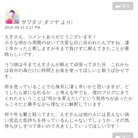
返信
サワタリ タツヤ
より:
2018-09-11 2:17 PM
えすさん、コメントありがとうございます！
小さな頃から周囲のせいで大変な目に合われたんですね…凄
く辛かったと察しますが今まで負けずに耐えてきたことが素
晴らしいです。
うつ病は今までえすさんが耐えて頑張ってきた分、これから
は自分の為だけに時間とお金を使ってほしいと願うばかりで
す。
癌を患っていることで心身共に凄く辛いかと思いますが、ど
うしたら楽になれるか…と考える中でも、僕のブログにきて
くれたということは”何かを変えたい”という気持ちがあったか
らこそだと勝手ながら僕なりに解釈しています。
何十年も鬱と戦ってきた、えすさんは他の人には見えない強
い意志と気持ちを持っているんじゃないでしょうか…その気
持ち少しずつで良いので大きくしていってほしいです！
返信