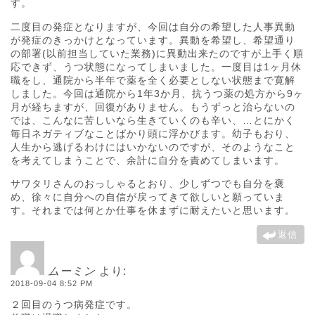
す。
二度目の発症となりますが、今回は自分の希望した人事異動
が発症のきっかけとなっています。異動を希望し、希望通り
の部署(以前担当していた業務)に異動出来たのですが上手く順
応できず、うつ状態になってしまいました。一度目は1ヶ月休
職をし、通院から半年で薬を全く必要としない状態まで寛解
しました。今回は通院から1年3か月、抗うつ薬の処方から9ヶ
月が経ちますが、回復がありません。もうずっと治らないの
では、こんなに苦しいなら生きていくのも辛い、…とにかく
毎日ネガティブなことばかり頭に浮かびます。幼子もおり、
人生から逃げるわけにはいかないのですが、そのようなこと
を考えてしまうことで、余計に自分を責めてしまいます。
サワタリさんのおっしゃるとおり、少しずつでも自分を褒
め、徐々に自分への自信が戻ってきて欲しいと願っていま
す。それまでは何とか仕事を休まずに耐えたいと思います。
返信
ムーミン
より:
2018-09-04 8:52 PM
２回目のうつ病発症です。