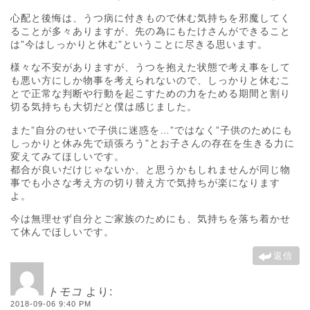
心配と後悔は、うつ病に付きもので休む気持ちを邪魔してく
ることが多々ありますが、先の為にもたけさんができること
は”今はしっかりと休む”ということに尽きる思います。
様々な不安がありますが、うつを抱えた状態で考え事をして
も悪い方にしか物事を考えられないので、しっかりと休むこ
とで正常な判断や行動を起こすための力をためる期間と割り
切る気持ちも大切だと僕は感じました。
また”自分のせいで子供に迷惑を…”ではなく”子供のためにも
しっかりと休み先で頑張ろう”とお子さんの存在を生きる力に
変えてみてほしいです。
都合が良いだけじゃないか、と思うかもしれませんが同じ物
事でも小さな考え方の切り替え方で気持ちが楽になります
よ。
今は無理せず自分とご家族のためにも、気持ちを落ち着かせ
て休んでほしいです。
返信
トモコ
より:
2018-09-06 9:40 PM