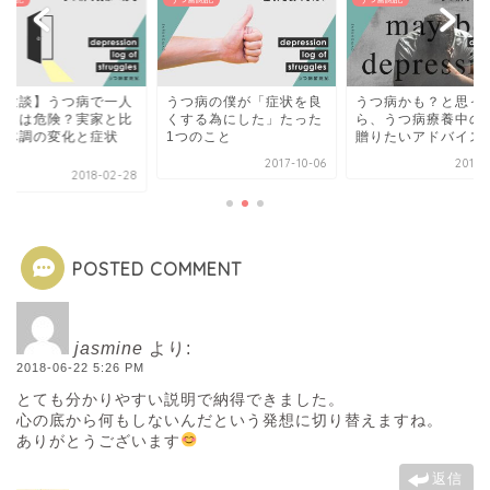
体験談】うつ病で一人
うつ病の僕が「症状を良
うつ病かも？と思っ
らしは危険？実家と比
くする為にした」たった
ら、うつ病療養中の
た体調の変化と症状
1つのこと
贈りたいアドバイス
.
2017-10-06
2017-
2018-02-28
POSTED COMMENT
jasmine
より:
2018-06-22 5:26 PM
とても分かりやすい説明で納得できました。
心の底から何もしないんだという発想に切り替えますね。
ありがとうございます
返信