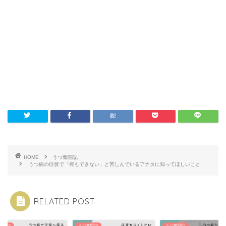
HOME
うつ奮闘記
うつ病の症状で「何もできない」と苦しんでいるアナタに知ってほしいこと
RELATED POST
奮闘記
うつ奮闘記
うつ奮闘記